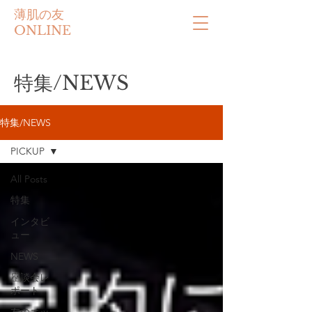
薄肌の友
ONLINE
特集/NEWS
特集/NEWS
PICKUP
All Posts
特集
インタビ
ュー
NEWS
座談会レ
ポート