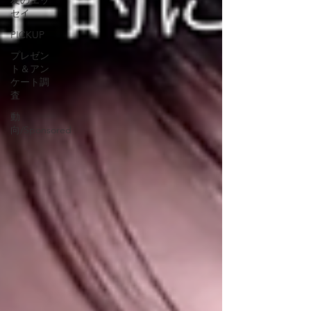
友のエッ
セイ
PICKUP
プレゼン
ト＆アン
ケート調
査
動
向/Sponsored