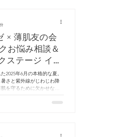
3分
ゼ × 薄肌友の会
クお悩み相談＆
クステージ イベ
2025年6月の本格的な夏。
し暑さと紫外線がじわじわ降
薄肌を守るために欠かせない
ロテクションと賢いベースメ
こそ、ただ日焼けを防ぐだけで
を引き出すテクニックを身に
となり、今回の 日本ロレアル
んとのイベントが実現しました。
の紫外線防御と生ツヤ肌*1を