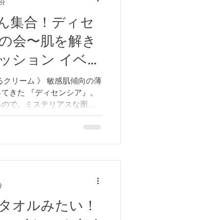
0分
日本では日焼け止め下地でおなじ
。 薄肌友の会コミュニティでも
ん集合！ディセ
ーンアップUVシリーズをは
友の会〜肌を解き
クリーム B5+や、エファクラ
気に入りを盛んに紹介し合っ
ッション イベン
ッシュ ポゼ』のUVイデアシ
トアで売られ始めた2017年
るクリーム 》 敏感肌傾向の薄
た。 肌の奥まで届き、光老
てきた 『ディセンシア』。
UVAをしっかり防御
るので、ミステリアスな面も
。 潤いの膜を1枚、2枚足し
込む不思議なクリームには、
でしょうか？ ポーラ化成工
タから導き出された原材料
ト」。 一般的にベントナイト
に洗浄成分として配合されて
分
アは、ベントナイトをパウダ
角形”を再現。 肌と泥岩が顕
タオルみたい！
するディセンシア独自技術