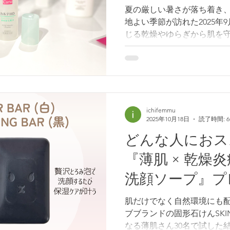
めました。 こちらが、薄肌
夏の厳しい暑さが落ち着き
皮悩みTOP5です。 ♦️1位
地よい季節が訪れた2025年
のベタつき、根元がペタッと
じる乾燥やゆらぎから肌を守
になるキーワードです。 た
私たち日本人に聞きなじみの
に今回はスポットライトを当
質の苦手意識を克服できた
ために 》 これは私の子ど
都市に住んでいたこの頃、
ichifemmu
2025年10月18日
読了時間: 
く、母親に連れられて皮膚科
私も肌やスキンケアの知識
どんな人におス
ら簡易な説明とともに塗り
『薄肌 × 乾燥
がままたっぷり塗り込んでい
類似物質配合クリームもあ
洗顔ソープ』プ
んとなく使っていました。 
ケート調査
てじゅくじゅく湿っぽかっ
肌だけでなく自然環境にも配
わなくなり、赤みやかゆみ
ブブランドの固形石けんSKINLISM。 洗顔
り、自己判断で使用を中止し
なる薄肌さん30名で試した