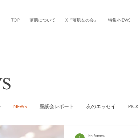
TOP
薄肌について
X『薄肌友の会』
特集/NEWS
S
ー
NEWS
座談会レポート
友のエッセイ
PIC
動向/Sponsored
ichifemmu