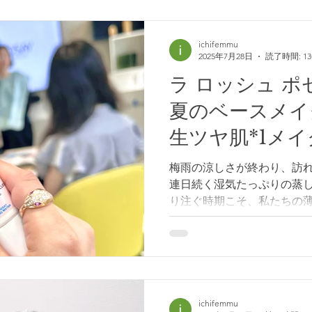
ichifemmu
2025年7月28日
読了時間: 1
ラ ロッシュ ポ
夏のベースメイ
生ツヤ肌*1メイ
ントレポート
梅雨の涼しさが終わり、訪れた
連日続く湿気たっぷりの蒸
り注ぐ時期こそ、私たちの
のが、しっかりとしたUVプ
イク選びです⛱️ 今年の夏
なく、肌そのものの美しさ
付けたい！ そんな思いが形
『ラ ロッシュ ポゼ』 さ
《 隠れシミ予防に成功！夏
ichifemmu