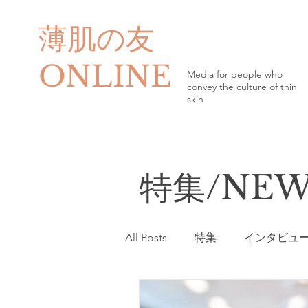
薄肌の友
ONLINE
Media for people who
convey the culture of thin
skin
特集/NEW
All Posts
特集
インタビュ
プレゼント＆アンケート調査