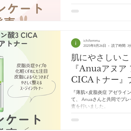
の想像の範疇なのですが、
ゼント＆使用感アンケート
ichifemmu
2025年8月26日
読了時間: 3
肌にやさしいこ
『Anuaアヌア
CICAトナー
ンケート調査
『薄肌×皮脂炎症 アゼライン
て、 Anuaさんと共同でプレゼント＆使用感アンケート調
査を行いました。