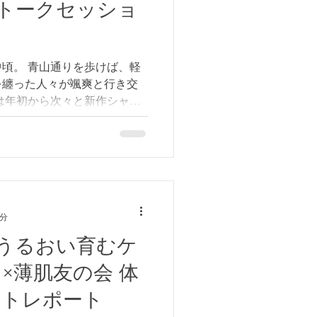
トークセッショ
アセラ2025秋の座談会 プログ
ト製薬『ケアセラ』の紹介 先行
 2026年新作おひろめ 質疑
友の会とロート製薬『ケアセ
中頃。 青山通りを歩けば、軽
できて1年経ちました まず管
を纏った人々が颯爽と行き交
薄肌友の会について、ご
は年初から次々と新作シャン
ースラッシュ。 スキンケア
アケアにも気を配りたいけれ
迷子状態でした。 そこに彗
 BEAUTY』 (ウィズ ビュー
排除した、新次元のオールフリ
シード株式会社発の注目ブラン
8分
みあるある 低刺激に振り切っ
肌友の会コミュニティでは、
うるおい育むケ
さらに上げてアップデートす
あるのご意見を募集しました。
ンやコメントが集まり、管理
ントレポート
AI技術で意見を公平にまと