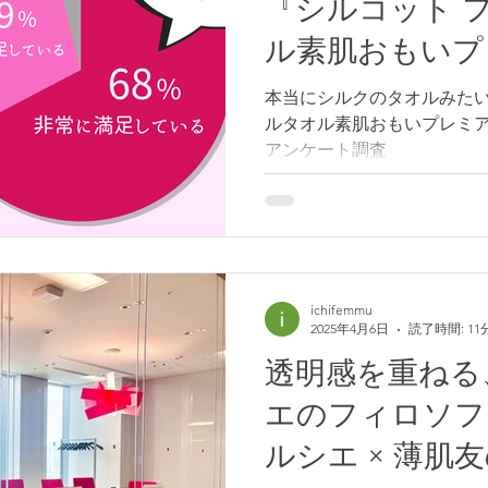
『シルコット 
「ヴァイタサイクルヴェー
み込むように守るクリームが
ル素肌おもいプ
させていただいた３種のク
ゼント＆アンケ
クルヴェール®」が搭載さ
本当にシルクのタオルみたい
参加者一同がとりこに。 発
ルタオル素肌おもいプレミ
ムをはじめ、「肌の不公平
アンケート調査
感肌向け化粧品を送り出す
ichifemmu
2025年4月6日
読了時間: 11
透明感を重ねる
エのフィロソフ
ルシエ × 薄肌