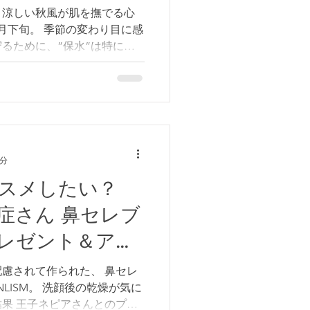
の特徴にあてはまる方々の頭
、涼しい秋風が肌を撫でる心
：ベタつき・皮脂過剰分泌 頭皮
9月下旬。 季節の変わり目に感
する 夕方には皮脂が出てに
るために、”保水”は特に気
くさんの保湿成分の中でも、
ある 「ヘパリン類似物質」
てます。 《 ヘパリン類似物
『カルテＨＤ』をもっと知る
も時代の話です。 北海道の地方
アトピー性皮膚炎が特にひど
6分
を受診していました。 母も
がほとんどないまま、医師か
スメしたい？
薬だけを渡されて、言われる
炎症さん 鼻セレブ
ました。 その中にヘパリン
り、初期は特に何も感じずな
レゼント＆アン
しかし、もともと熱がこもっ
たトラブル部分にだんだん合
慮されて作られた、 鼻セレ
が悪化して我慢できなくな
後の乾燥が気に
てしまいました。 これは私
結果 王子ネピアさんとのプレ