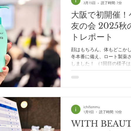
3月15日
読了時間: 7分
大阪で初開催！ケ
友の会 2025
トレポート
顔はもちろん、体もどこかし
冬本番に備え、ロート製薬
しました！ （1回目の様子はこちら ▷） 「乾燥肌をなく
したい」チームケアセラと楽
アセラ×薄肌友の会 座談会レポート〜 
前から加速する美容トーク 
は、梅田駅直結・ロート製
フロント大阪タワーの高層階で実
ルでは参加者同士の交流が
ichifemmu
1月9日
読了時間: 10分
の賑やかな雰囲気が会場を包
みなさんの明るいエネルギ
WITH BEAU
していて、さすが関西の美