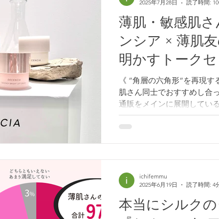
2025年7月28日
読了時間: 1
同時に叶えるUV下地 》 
みの『ラ ロッシュ ポゼ』
薄肌・敏感肌さ
注目を集めるブランドで、ト
ンシア × 薄肌
じめ、 シカプラスト リペア
シリーズなど、それぞれお
明かすトークセ
ています。 私自身、『ラ ロ
トレポート〜
リーズを、日本のドラッグス
《 ”角層の六角形”を再現す
頃から積極的に使ってきまし
肌さん同士でおすすめし合っ
化を招くとされているロング
通販をメインに展開してい
気になるブランドさんでした
ているかのように肌に溶け
どんな秘密が隠されているの
業 研究所の膨大な研究デー
は… 驚きの 「ベントナイ
は、洗顔料やクレイパック
ichifemmu
2025年6月19日
読了時間: 4
います。 そこでディセンシ
ー状に砕き入れ、”角層の六
本当にシルクの
微鏡レベルでマリアージュ