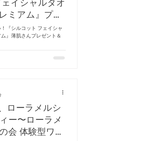
フェイシャルタオ
ル®」で、乱れがちな角層を包
誕生しました。 今回お試し
レミアム』プレ
リーム全てに「ヴァイタサイ
ート調査
れていて、その使用感の良さに
！『シルコット フェイシャ
明品と呼ぶに相応しいクリー
アム』薄肌さんプレゼント＆
をなくしたい」と、良質な敏
デ
分
、ローラメルシ
ィー〜ローラメ
友の会 体験型ワー