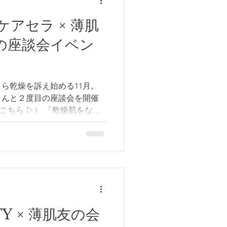
アセラ × 薄肌
秋の座談会イベン
ら乾燥を訴え始める11月。
さんと２度目の座談会を開催
しく初交流 〜ロート製薬ケ
《 座談会スタート
》 記念すべき初の大阪開催
薬さんの大阪オフィスグラン
現しました。 各テーブ
早くも始まり、関西ならでは
んでいました。 美容好きな
ーが、しぜんと会話を生み出
TY × 薄肌友の会
容女子さん、始まる前から楽