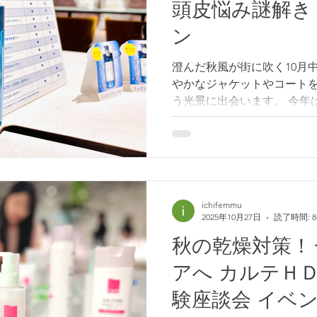
頭皮悩み謎解き
しそうなご様子です🎶 《 ケ
ラム 》 薄肌友の会とロー
ン
乳液とバームおすすめの使い方
応答と交流タイム 《 薄肌
澄んだ秋風が街に吹く10月
ラ』の紹介 》 薄肌友の会が
やかなジャケットやコート
理人の私から、あらためて
う光景に出会います。 今年
プーやトリートメントのリリ
と同じように頭皮ケアやヘ
ど、あまりの選択肢の多さに
星のごとく現れたのが 『WITH
ティ)。 「刺激成分を極力
ー*処方 」を掲げるステラ
ichifemmu
2025年10月27日
読了時間: 
ドです。 《 薄肌×頭皮悩
たシャントリと出会う》 薄
秋の乾燥対策！
《薄肌の特徴》の解像度を
アへ カルテＨＤ×薄肌友の会 体
る一環で、薄肌×頭皮ある
たくさんのインプレッショ
験座談会 イベ
人の主観が入らないように、