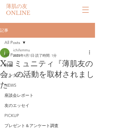
薄肌の友
ONLINE
記事
All Posts
ichifemmu
All Posts
2025年4月1日
読了時間: 1分
Xコミュニティ『薄肌友の
特集
会』の活動を取材されまし
インタビュー
た
NEWS
座談会レポート
友のエッセイ
PICKUP
プレゼント＆アンケート調査