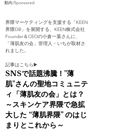
動向/Sponsored
界隈マーケティングを支援する「KEEN
界隈DB」を展開する、KEEN株式会社 
Founder＆CEOの小倉一葉さんに、
「薄肌友の会」管理人・いちが取材さ
れました。
記事はこちら▶️
SNSで話題沸騰！"薄
肌"さんの聖地コミュニテ
ィ「薄肌友の会」とは？
～スキンケア界隈で急拡
大した “薄肌界隈” のはじ
まりとこれから～