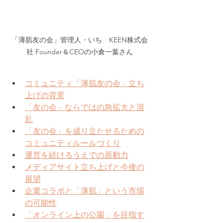
「薄肌友の会」管理人・いち　KEEN株式会
社 Founder＆CEOの小倉一葉さん
コミュニティ「薄肌友の会」立ち
上げの背景
「友の会」ならではの急拡大と混
乱
「友の会」を成り立たせるための
コミュニティルールづくり
運営を続けるうえでの原動力
メディアサイト立ち上げと今後の
展望
企業コラボと「薄肌」という市場
の可能性
「オンライン上の公園」を目指す