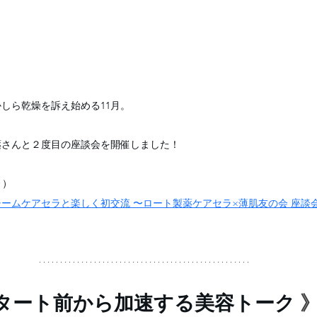
しら乾燥を訴え始める11月。
薬さんと２度目の座談会を開催しました！
▷）
ームケアセラと楽しく初交流 〜ロート製薬ケアセラ×薄肌友の会 座談
スタート前から加速する美容トーク 