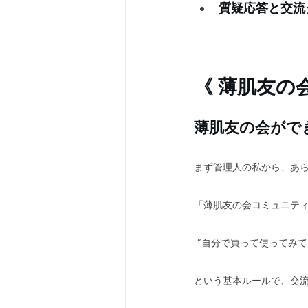
質疑応答と交流
《 薄肌友の
薄肌友の会がで
まず管理人の私から、あ
「薄肌友の会コミュニテ
 ”自分で買って使ってみ
という基本ルールで、交