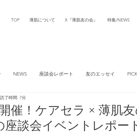
TOP
薄肌について
X『薄肌友の会』
特集/NEWS
ー
NEWS
座談会レポート
友のエッセイ
PIC
読了時間: 7分
動向/Sponsored
開催！ケアセラ × 薄肌
秋の座談会イベントレポー