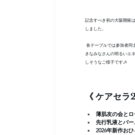
記念すべき初の大阪開催
しました。
 各テーブルでは参加者同士の交流が早くも始まり、関西ならではの賑やかな雰囲気が会場を包んでいました。 美容好
きなみなさんの明るいエ
しそうなご様子です🎶
《 ケアセラ
薄肌友の会とロ
先行乳液とバー
2026年新作お