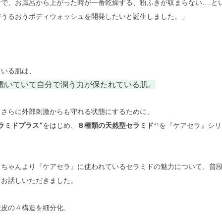
で、お風呂から上がった時が一番乾燥する、粉ふきが収まらない….と
びうるおうボディウォッシュを開発したいと誕生しました。」
ている肌は、
働いていて自分で潤う力が保たれている肌。
、さらに外部刺激からも守れる状態にするために、
ラミドプラス”
をはじめ、
８種類の天然型セラミド
*¹を『ケアセラ』シ
っちゃんより『ケアセラ』に使われているセラミドの魅力について、普
らお話しいただきました。
表皮の４構造を細分化、