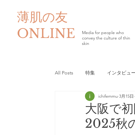
薄肌の友
ONLINE
Media for people who
convey the culture of thin
skin
All Posts
特集
インタビュ
ichifemmu
3月15日
プレゼント＆アンケート調査
大阪で初
2025